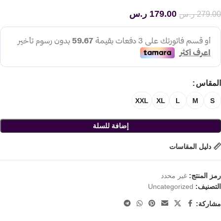
179.00
ر.س
279.00
ر.س
المقاس
XXL
XL
L
M
S
إضافة للسلة
دليل المقاسات
رمز المنتج:
غير محدد
التصنيف:
Uncategorized
مشاركة: