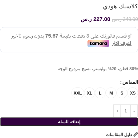
كلاسيك هودي
227.00
ر.س
349.00
ر.س
80% قطن، 20% بوليستر، نسيج مزدوج الوجه
المقاس
XXL
XL
L
M
S
XS
إضافة للسلة
دليل المقاسات